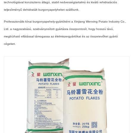
technológiával konzisztens állagú, stabil nedvességtartalmú és kiváló rehidratációs
teljesítményű dehidratált burgonyapelyheket szállítunk.
Professzionális kínai burgonyapehely-gyártóként a Xinjiang Wenxing Potato Industry Co.,
Ltd. a nagyszabású, szabványosított gyártásra összpontosít, hogy hosszú távú,
megbízható ellátással támogassa az élelmiszergyártókat és az összetevőket gyártó
cégeket.