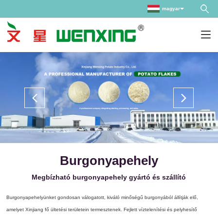
magyar
Burgonyapehely
Megbízható burgonyapehely gyártó és szállító
Burgonyapehelyünket gondosan válogatott, kiváló minőségű burgonyából állítják elő,
amelyet Xinjiang fő ültetési területein termesztenek. Fejlett víztelenítési és pelyhesítő