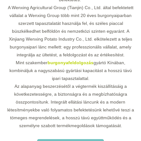
A Wenxing Agricultural Group (Tianjin) Co., Ltd. által befektetett
vállalat a Wenxing Group több mint 20 éves burgonyaiparban
szerzett tapasztalatát használja fel, és széles piaccal
büszkélkedhet belföldön és nemzetközi szinten egyaránt. A
Xinjiang Wenxing Potato Industry Co., Ltd. elkötelezett a teljes
burgonyaipari lánc mellett: egy professzionális vállalat, amely
integrálja az ültetést, a feldolgozást és az értékesítést.
Mint szakember
burgonyafeldolgozás
gyártó Kínában,
kombináljuk a nagyszabású gyártási kapacitást a hosszú távú
ipari tapasztalattal.
Az alapanyag beszerzésétől a végtermék kiszállításáig a
következetességre, a biztonságra és a megbízhatóságra
összpontosítunk. Integrált ellátási láncunk és a modern
létesítményekbe való folyamatos befektetésünk lehetővé teszi a
tömeges megrendelések, a hosszú távú együttműködés és a
személyre szabott termékmegoldások támogatását.