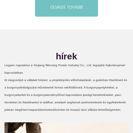
OLVASS TOVÁBB
hírek
Legyen naprakész a Xinjiang Wenxing Potato Industry Co., Ltd. legújabb fejleményeivel
kapcsolatban.
Itt megosztjuk a vállalati híreket, a projektépítés előrehaladását, a gyártósor frissítéseit és
a burgonyafeldolgozási műveleteink fontos mérföldköveit. A burgonyapelyhekkel, a
burgonyaliszttel és a burgonyakeményítővel kapcsolatos iparági betekintéseket, piaci
trendeket és frissítéseket is találhat, amelyek segítenek partnereinknek és ügyfeleinknek
jobban megérteni kapacitásnövekedésünket és hosszú távú ellátási lehetőségeinket.