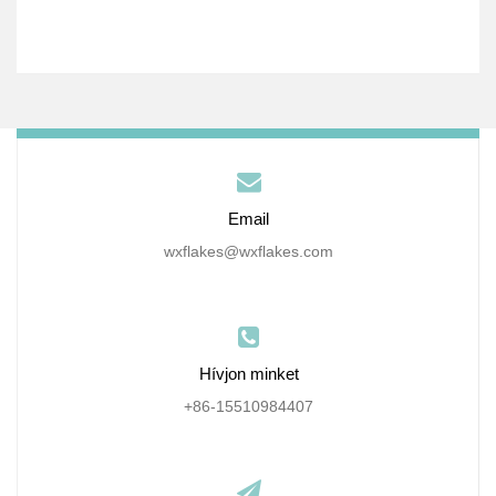
Email
wxflakes@wxflakes.com
Hívjon minket
+86-15510984407